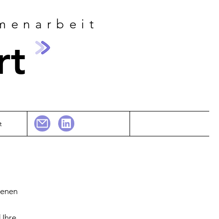
menarbeit
rt
t
genen
 Ihre